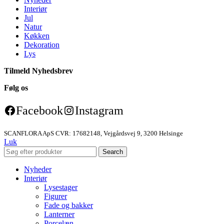
Interiør
Jul
Natur
Køkken
Dekoration
Lys
Tilmeld Nyhedsbrev
Følg os
Facebook
Instagram
SCANFLORA ApS CVR: 17682148, Vejgårdsvej 9, 3200 Helsinge
Luk
Search
Nyheder
Interiør
Lysestager
Figurer
Fade og bakker
Lanterner
Porcelæn