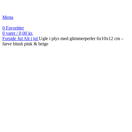
Fri fragt ved køb over 499 kr.
Menu
0
Favoritter
0
varer
/
0,00
kr.
Forside
Jul
Alt i jul
Ugle i plys med glimmerperler 6x10x12 cm –
farve blush pink & beige