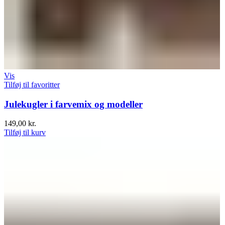
Vis
Tilføj til favoritter
Julekugler i farvemix og modeller
149,00
kr.
Tilføj til kurv