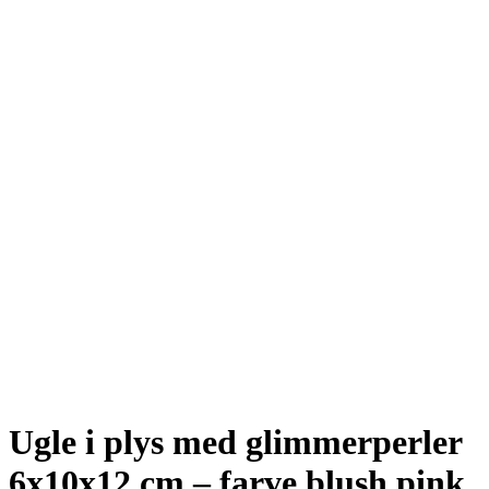
Se fulde billede
Ugle i plys med glimmerperler
6x10x12 cm – farve blush pink