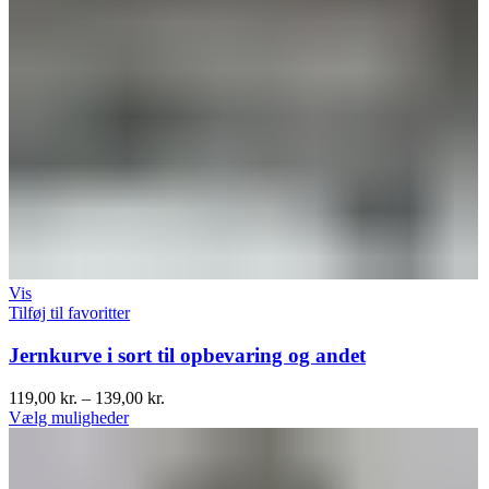
Vis
Tilføj til favoritter
Jernkurve i sort til opbevaring og andet
119,00
kr.
–
139,00
kr.
Vælg muligheder