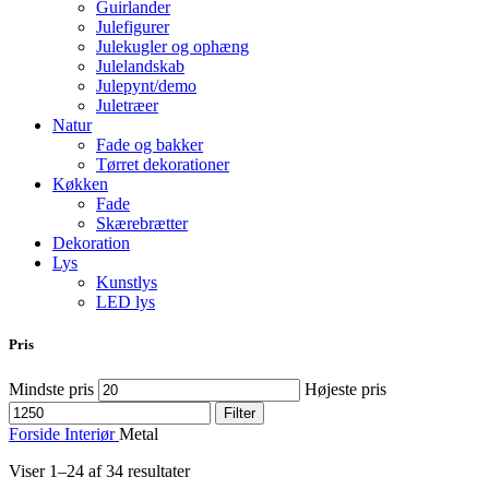
Guirlander
Julefigurer
Julekugler og ophæng
Julelandskab
Julepynt/demo
Juletræer
Natur
Fade og bakker
Tørret dekorationer
Køkken
Fade
Skærebrætter
Dekoration
Lys
Kunstlys
LED lys
Pris
Mindste pris
Højeste pris
Filter
Forside
Interiør
Metal
Viser 1–24 af 34 resultater