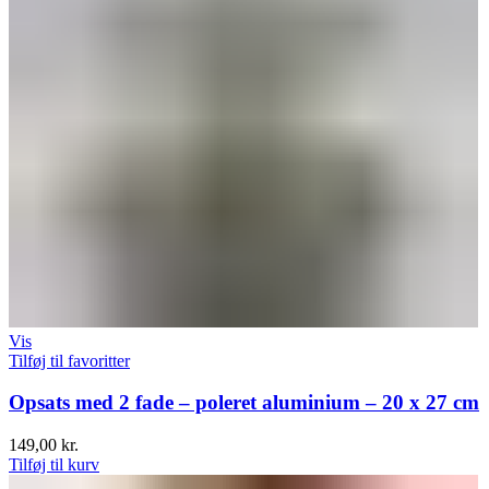
Vis
Tilføj til favoritter
Opsats med 2 fade – poleret aluminium – 20 x 27 cm
149,00
kr.
Tilføj til kurv