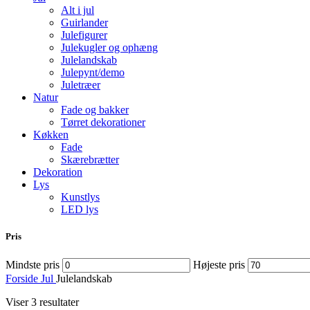
Alt i jul
Guirlander
Julefigurer
Julekugler og ophæng
Julelandskab
Julepynt/demo
Juletræer
Natur
Fade og bakker
Tørret dekorationer
Køkken
Fade
Skærebrætter
Dekoration
Lys
Kunstlys
LED lys
Pris
Mindste pris
Højeste pris
Forside
Jul
Julelandskab
Viser 3 resultater