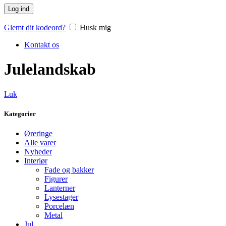
Log ind
Glemt dit kodeord?
Husk mig
Kontakt os
Julelandskab
Luk
Kategorier
Øreringe
Alle varer
Nyheder
Interiør
Fade og bakker
Figurer
Lanterner
Lysestager
Porcelæn
Metal
Jul