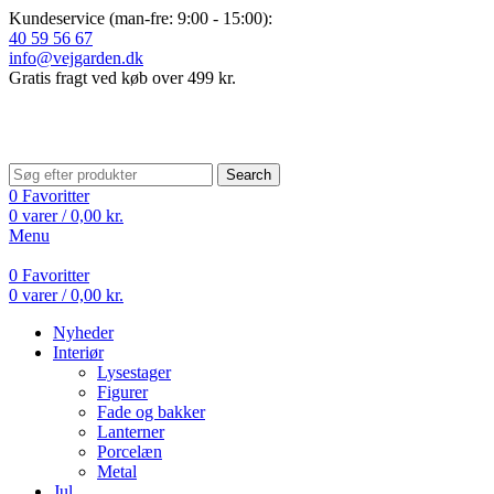
Kundeservice (man-fre: 9:00 - 15:00):
40 59 56 67
info@vejgarden.dk
Gratis fragt ved køb over 499 kr.
Search
0
Favoritter
0
varer
/
0,00
kr.
Menu
0
Favoritter
0
varer
/
0,00
kr.
Nyheder
Interiør
Lysestager
Figurer
Fade og bakker
Lanterner
Porcelæn
Metal
Jul