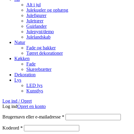
Alt i jul
Julekugler og ophæng
Julefigurer
Juletræer
Guirlander
Julepynt/demo
Julelandskab
Natur
Fade og bakker
Tørret dekorationer
Køkken
Fade
Skærebrætter
Dekoration
Lys
LED lys
Kunstlys
Log ind / Opret
Log ind
Opret en konto
Brugernavn eller e-mailadresse
*
Kodeord
*