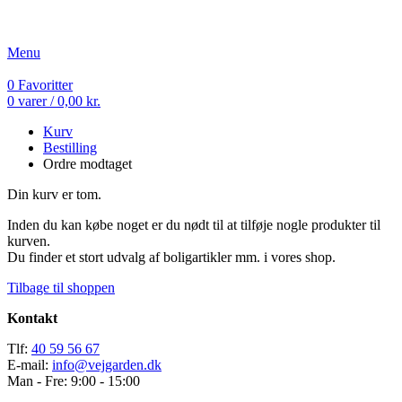
Fri fragt ved køb over 499 kr.
Menu
0
Favoritter
0
varer
/
0,00
kr.
Kurv
Bestilling
Ordre modtaget
Din kurv er tom.
Inden du kan købe noget er du nødt til at tilføje nogle produkter til
kurven.
Du finder et stort udvalg af boligartikler mm. i vores shop.
Tilbage til shoppen
Kontakt
Tlf:
40 59 56 67
E-mail:
info@vejgarden.dk
Man - Fre: 9:00 - 15:00