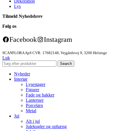
Dekoration
Lys
Tilmeld Nyhedsbrev
Følg os
Facebook
Instagram
SCANFLORA ApS CVR: 17682148, Vejgårdsvej 9, 3200 Helsinge
Luk
Search
Nyheder
Interiør
Lysestager
Figurer
Fade og bakker
Lanterner
Porcelæn
Metal
Jul
Alt i jul
Julekugler og ophæng