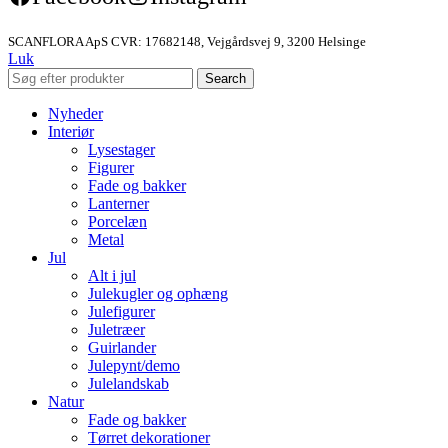
SCANFLORA ApS CVR: 17682148, Vejgårdsvej 9, 3200 Helsinge
Luk
Search
Nyheder
Interiør
Lysestager
Figurer
Fade og bakker
Lanterner
Porcelæn
Metal
Jul
Alt i jul
Julekugler og ophæng
Julefigurer
Juletræer
Guirlander
Julepynt/demo
Julelandskab
Natur
Fade og bakker
Tørret dekorationer