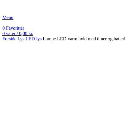
Fri fragt ved køb over 499 kr.
Menu
0
Favoritter
0
varer
/
0,00
kr.
Forside
Lys
LED lys
Lampe LED varm hvid med timer og batteri