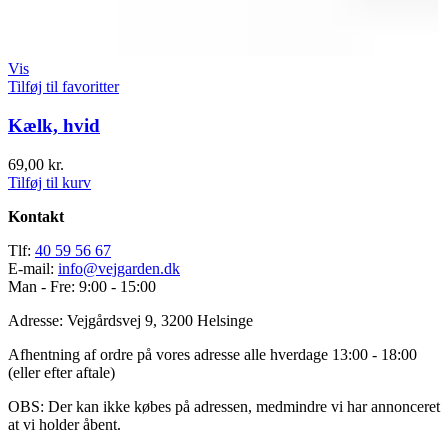
Vis
Tilføj til favoritter
Kælk, hvid
69,00
kr.
Tilføj til kurv
Kontakt
Tlf:
40 59 56 67
E-mail:
info@vejgarden.dk
Man - Fre: 9:00 - 15:00
Adresse: Vejgårdsvej 9, 3200 Helsinge
Afhentning af ordre på vores adresse alle hverdage 13:00 - 18:00
(eller efter aftale)
OBS: Der kan ikke købes på adressen, medmindre vi har annonceret
at vi holder åbent.