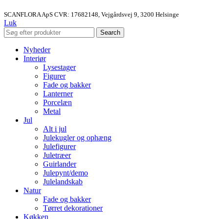
SCANFLORA ApS CVR: 17682148, Vejgårdsvej 9, 3200 Helsinge
Luk
Search
Nyheder
Interiør
Lysestager
Figurer
Fade og bakker
Lanterner
Porcelæn
Metal
Jul
Alt i jul
Julekugler og ophæng
Julefigurer
Juletræer
Guirlander
Julepynt/demo
Julelandskab
Natur
Fade og bakker
Tørret dekorationer
Køkken