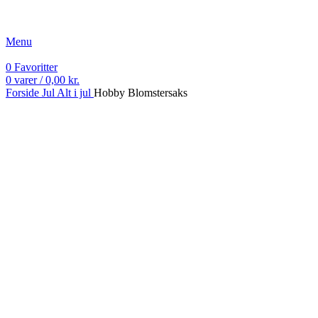
Fri fragt ved køb over 499 kr.
Menu
0
Favoritter
0
varer
/
0,00
kr.
Forside
Jul
Alt i jul
Hobby Blomstersaks