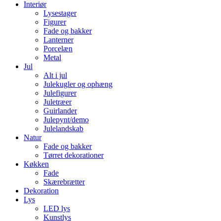
Interiør
Lysestager
Figurer
Fade og bakker
Lanterner
Porcelæn
Metal
Jul
Alt i jul
Julekugler og ophæng
Julefigurer
Juletræer
Guirlander
Julepynt/demo
Julelandskab
Natur
Fade og bakker
Tørret dekorationer
Køkken
Fade
Skærebrætter
Dekoration
Lys
LED lys
Kunstlys