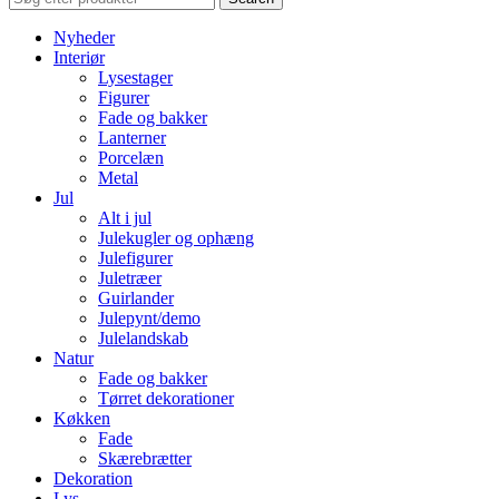
Nyheder
Interiør
Lysestager
Figurer
Fade og bakker
Lanterner
Porcelæn
Metal
Jul
Alt i jul
Julekugler og ophæng
Julefigurer
Juletræer
Guirlander
Julepynt/demo
Julelandskab
Natur
Fade og bakker
Tørret dekorationer
Køkken
Fade
Skærebrætter
Dekoration
Lys