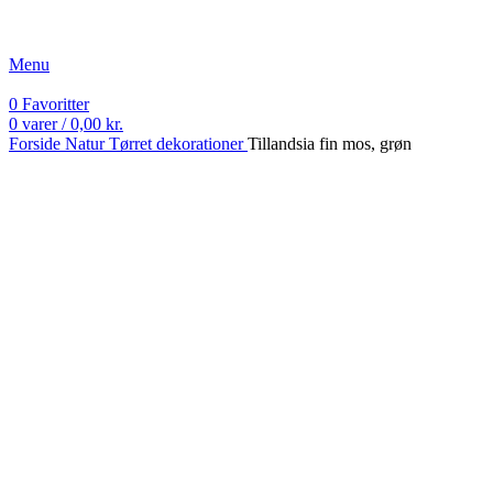
Fri fragt ved køb over 499 kr.
Menu
0
Favoritter
0
varer
/
0,00
kr.
Forside
Natur
Tørret dekorationer
Tillandsia fin mos, grøn
Sold out