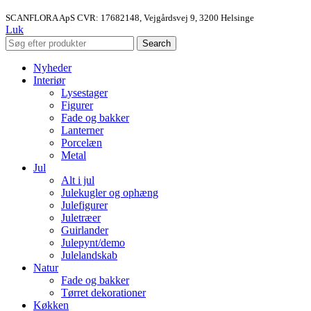
SCANFLORA ApS CVR: 17682148, Vejgårdsvej 9, 3200 Helsinge
Luk
Search
Nyheder
Interiør
Lysestager
Figurer
Fade og bakker
Lanterner
Porcelæn
Metal
Jul
Alt i jul
Julekugler og ophæng
Julefigurer
Juletræer
Guirlander
Julepynt/demo
Julelandskab
Natur
Fade og bakker
Tørret dekorationer
Køkken