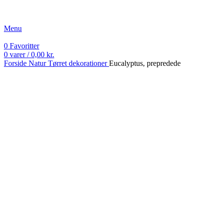
Fri fragt ved køb over 499 kr.
Menu
0
Favoritter
0
varer
/
0,00
kr.
Forside
Natur
Tørret dekorationer
Eucalyptus, prepredede