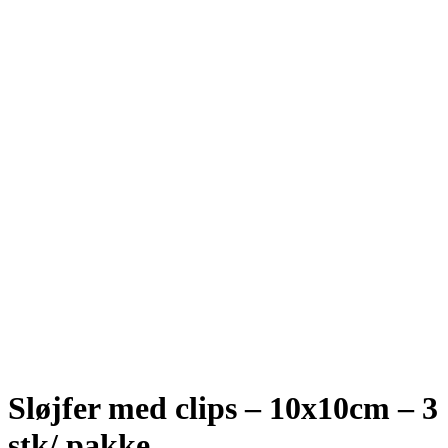
Se fulde billede
Sløjfer med clips – 10x10cm – 3
stk/ pakke