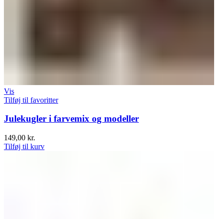
Vis
Tilføj til favoritter
Julekugler i farvemix og modeller
149,00
kr.
Tilføj til kurv