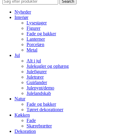
Search
Nyheder
Interiør
Lysestager
Figurer
Fade og bakker
Lanterner
Porcelæn
Metal
Jul
Alt i jul
Julekugler og ophæng
Julefigurer
Juletræer
Guirlander
Julepynt/demo
Julelandskab
Natur
Fade og bakker
Tørret dekorationer
Køkken
Fade
Skærebrætter
Dekoration