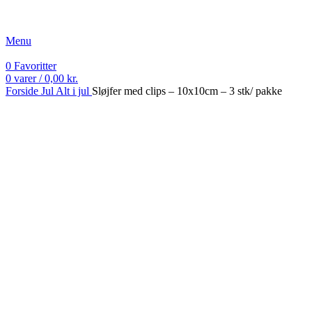
Fri fragt ved køb over 499 kr.
Menu
0
Favoritter
0
varer
/
0,00
kr.
Forside
Jul
Alt i jul
Sløjfer med clips – 10x10cm – 3 stk/ pakke