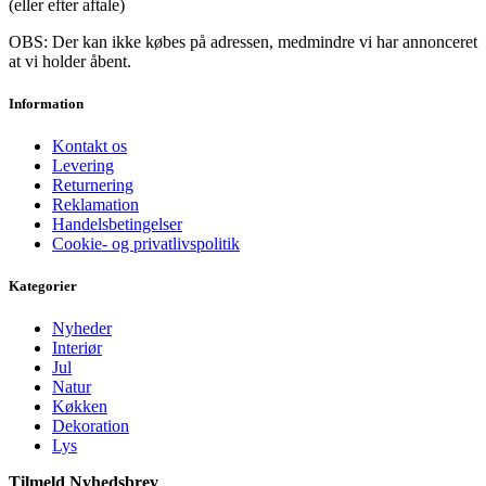
(eller efter aftale)
OBS: Der kan ikke købes på adressen, medmindre vi har annonceret
at vi holder åbent.
Information
Kontakt os
Levering
Returnering
Reklamation
Handelsbetingelser
Cookie- og privatlivspolitik
Kategorier
Nyheder
Interiør
Jul
Natur
Køkken
Dekoration
Lys
Tilmeld Nyhedsbrev