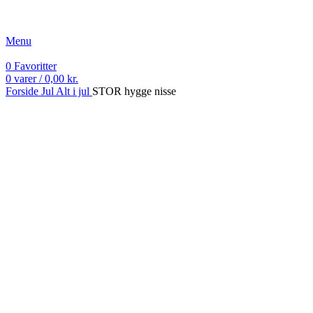
Fri fragt ved køb over 499 kr.
Menu
0
Favoritter
0
varer
/
0,00
kr.
Forside
Jul
Alt i jul
STOR hygge nisse