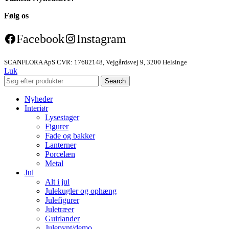
Følg os
Facebook
Instagram
SCANFLORA ApS CVR: 17682148, Vejgårdsvej 9, 3200 Helsinge
Luk
Search
Nyheder
Interiør
Lysestager
Figurer
Fade og bakker
Lanterner
Porcelæn
Metal
Jul
Alt i jul
Julekugler og ophæng
Julefigurer
Juletræer
Guirlander
Julepynt/demo