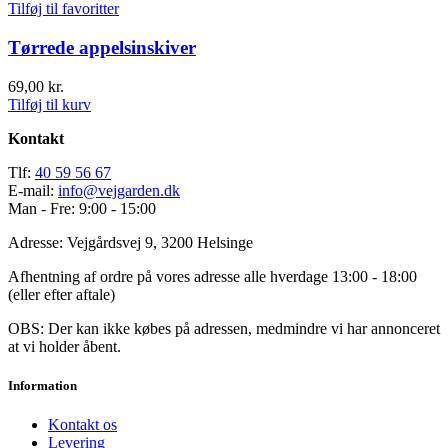
Tilføj til favoritter
Tørrede appelsinskiver
69,00
kr.
Tilføj til kurv
Kontakt
Tlf:
40 59 56 67
E-mail:
info@vejgarden.dk
Man - Fre: 9:00 - 15:00
Adresse: Vejgårdsvej 9, 3200 Helsinge
Afhentning af ordre på vores adresse alle hverdage 13:00 - 18:00
(eller efter aftale)
OBS: Der kan ikke købes på adressen, medmindre vi har annonceret
at vi holder åbent.
Information
Kontakt os
Levering