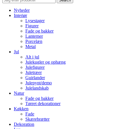
Search
Nyheder
Interiør
Lysestager
Figurer
Fade og bakker
Lanterner
Porcelæn
Metal
Jul
Alt i jul
Julekugler og ophæng
Julefigurer
Juletræer
Guirlander
Julepynt/demo
Julelandskab
Natur
Fade og bakker
Tørret dekorationer
Køkken
Fade
Skærebrætter
Dekoration