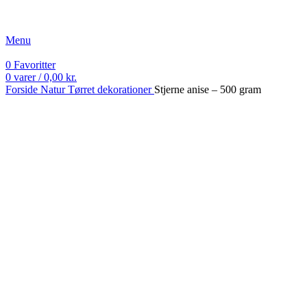
Fri fragt ved køb over 499 kr.
Menu
0
Favoritter
0
varer
/
0,00
kr.
Forside
Natur
Tørret dekorationer
Stjerne anise – 500 gram