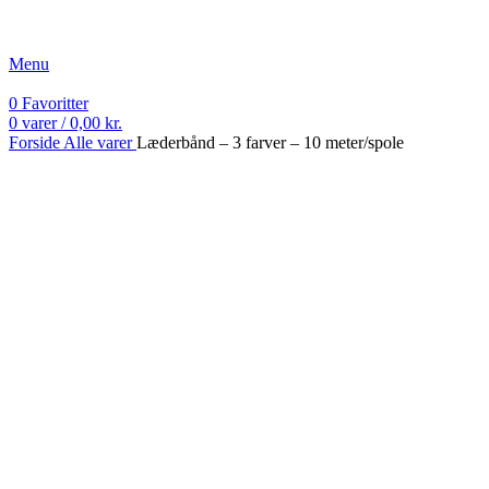
Fri fragt ved køb over 499 kr.
Menu
0
Favoritter
0
varer
/
0,00
kr.
Forside
Alle varer
Læderbånd – 3 farver – 10 meter/spole