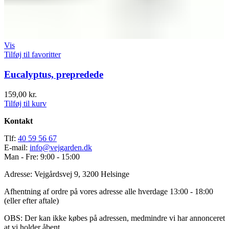
Vis
Tilføj til favoritter
Eucalyptus, prepredede
159,00
kr.
Tilføj til kurv
Kontakt
Tlf:
40 59 56 67
E-mail:
info@vejgarden.dk
Man - Fre: 9:00 - 15:00
Adresse: Vejgårdsvej 9, 3200 Helsinge
Afhentning af ordre på vores adresse alle hverdage 13:00 - 18:00
(eller efter aftale)
OBS: Der kan ikke købes på adressen, medmindre vi har annonceret
at vi holder åbent.