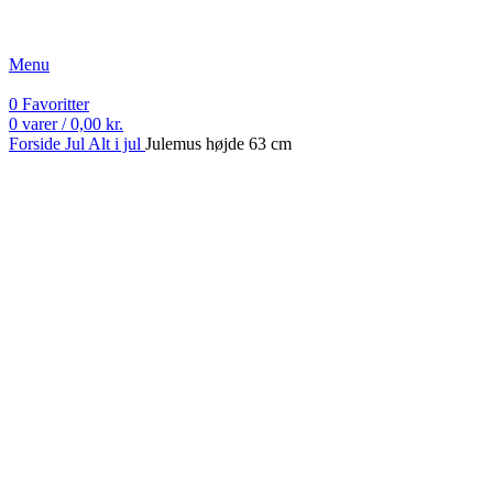
Fri fragt ved køb over 499 kr.
Menu
0
Favoritter
0
varer
/
0,00
kr.
Forside
Jul
Alt i jul
Julemus højde 63 cm