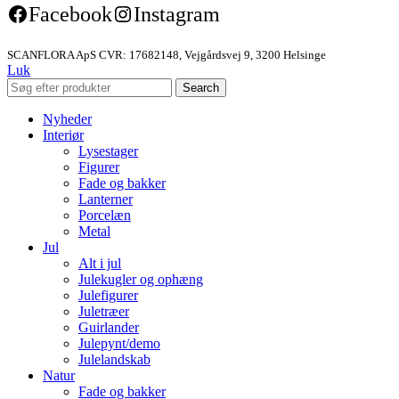
Facebook
Instagram
SCANFLORA ApS CVR: 17682148, Vejgårdsvej 9, 3200 Helsinge
Luk
Search
Nyheder
Interiør
Lysestager
Figurer
Fade og bakker
Lanterner
Porcelæn
Metal
Jul
Alt i jul
Julekugler og ophæng
Julefigurer
Juletræer
Guirlander
Julepynt/demo
Julelandskab
Natur
Fade og bakker