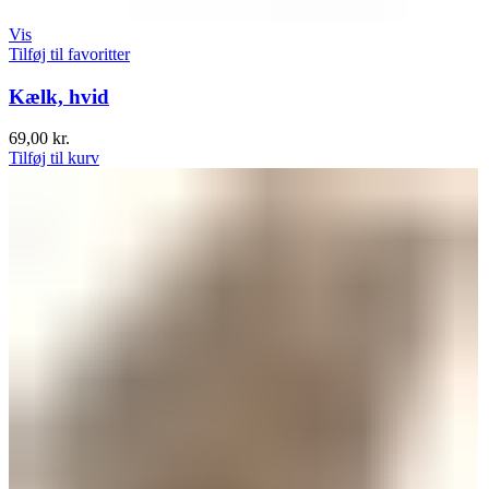
Vis
Tilføj til favoritter
Kælk, hvid
69,00
kr.
Tilføj til kurv