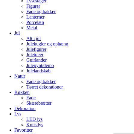
Lysestager
Figurer
Fade og bakker
Lanterner
Porcelæn
Metal
Jul
Alt i jul
Julekugler og ophæng
Julefigurer
Juletræer
Guirlander
Julepynt/demo
Julelandskab
Natur
Fade og bakker
Tørret dekorationer
Køkken
Fade
Skærebrætter
Dekoration
Lys
LED lys
Kunstlys
Favoritter