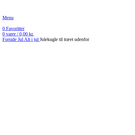
Fri fragt ved køb over 499 kr.
Menu
0
Favoritter
0
varer
/
0,00
kr.
Forside
Jul
Alt i jul
Julekugle til træet udenfor