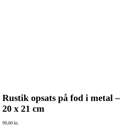
Se fulde billede
Rustik opsats på fod i metal –
20 x 21 cm
99,00
kr.