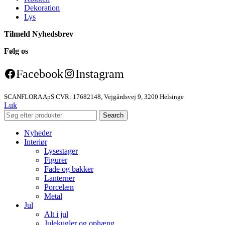
Dekoration
Lys
Tilmeld Nyhedsbrev
Følg os
Facebook
Instagram
SCANFLORA ApS CVR: 17682148, Vejgårdsvej 9, 3200 Helsinge
Luk
Search
Nyheder
Interiør
Lysestager
Figurer
Fade og bakker
Lanterner
Porcelæn
Metal
Jul
Alt i jul
Julekugler og ophæng