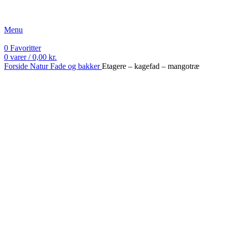
Fri fragt ved køb over 499 kr.
Menu
0
Favoritter
0
varer
/
0,00
kr.
Forside
Natur
Fade og bakker
Etagere – kagefad – mangotræ