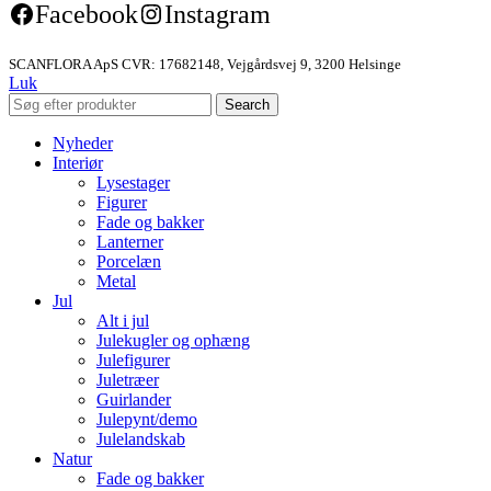
Facebook
Instagram
SCANFLORA ApS CVR: 17682148, Vejgårdsvej 9, 3200 Helsinge
Luk
Search
Nyheder
Interiør
Lysestager
Figurer
Fade og bakker
Lanterner
Porcelæn
Metal
Jul
Alt i jul
Julekugler og ophæng
Julefigurer
Juletræer
Guirlander
Julepynt/demo
Julelandskab
Natur
Fade og bakker