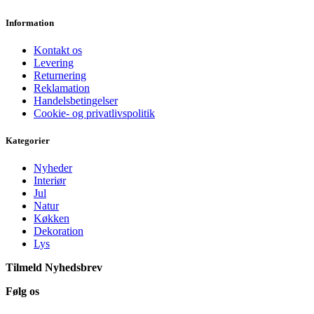
Information
Kontakt os
Levering
Returnering
Reklamation
Handelsbetingelser
Cookie- og privatlivspolitik
Kategorier
Nyheder
Interiør
Jul
Natur
Køkken
Dekoration
Lys
Tilmeld Nyhedsbrev
Følg os