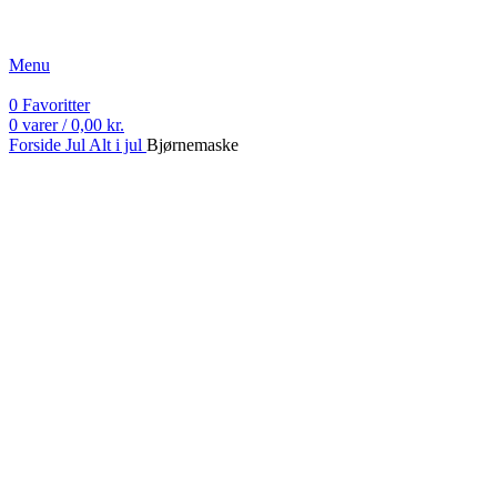
Fri fragt ved køb over 499 kr.
Menu
0
Favoritter
0
varer
/
0,00
kr.
Forside
Jul
Alt i jul
Bjørnemaske