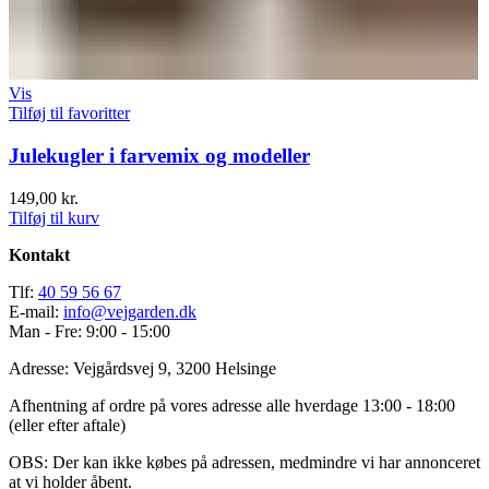
Vis
Tilføj til favoritter
Julekugler i farvemix og modeller
149,00
kr.
Tilføj til kurv
Kontakt
Tlf:
40 59 56 67
E-mail:
info@vejgarden.dk
Man - Fre: 9:00 - 15:00
Adresse: Vejgårdsvej 9, 3200 Helsinge
Afhentning af ordre på vores adresse alle hverdage 13:00 - 18:00
(eller efter aftale)
OBS: Der kan ikke købes på adressen, medmindre vi har annonceret
at vi holder åbent.